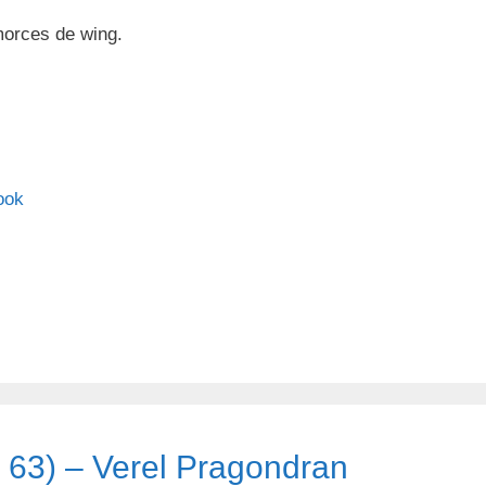
morces de wing.
.
ook
l 63) – Verel Pragondran