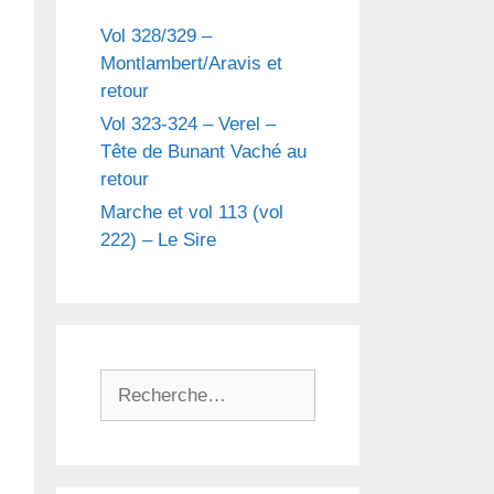
Vol 328/329 –
Montlambert/Aravis et
retour
Vol 323-324 – Verel –
Tête de Bunant Vaché au
retour
Marche et vol 113 (vol
222) – Le Sire
R
e
c
h
e