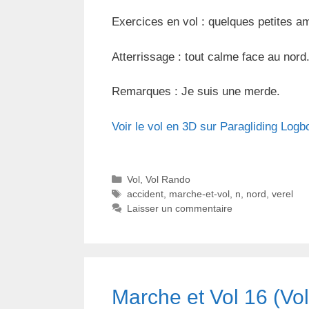
Exercices en vol : quelques petites a
Atterrissage : tout calme face au nord
Remarques : Je suis une merde.
Voir le vol en 3D sur Paragliding Logb
C
Vol
,
Vol Rando
a
É
accident
,
marche-et-vol
,
n
,
nord
,
verel
t
t
Laisser un commentaire
é
i
g
q
o
u
r
e
i
t
Marche et Vol 16 (Vo
e
t