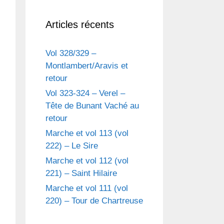
r
Articles récents
c
h
e
Vol 328/329 –
r
Montlambert/Aravis et
retour
:
Vol 323-324 – Verel –
Tête de Bunant Vaché au
retour
Marche et vol 113 (vol
222) – Le Sire
Marche et vol 112 (vol
221) – Saint Hilaire
Marche et vol 111 (vol
220) – Tour de Chartreuse