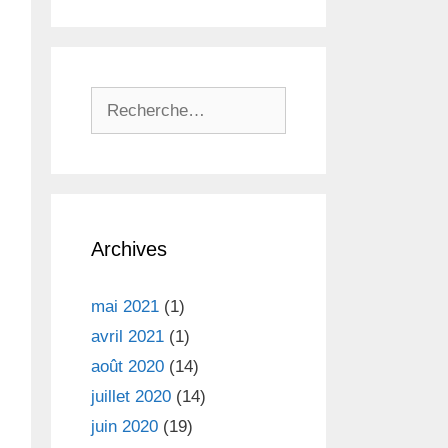
R
e
c
h
e
r
Archives
c
h
e
mai 2021
(1)
r
avril 2021
(1)
août 2020
(14)
:
juillet 2020
(14)
juin 2020
(19)