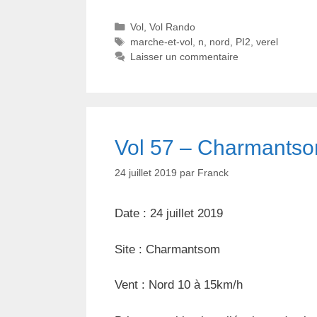
C
Vol
,
Vol Rando
a
É
marche-et-vol
,
n
,
nord
,
PI2
,
verel
t
t
Laisser un commentaire
é
i
g
q
o
u
r
e
i
t
Vol 57 – Charmants
e
t
s
e
24 juillet 2019
par
Franck
s
Date : 24 juillet 2019
Site : Charmantsom
Vent : Nord 10 à 15km/h