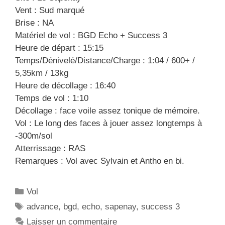
Vent : Sud marqué
Brise : NA
Matériel de vol : BGD Echo + Success 3
Heure de départ : 15:15
Temps/Dénivelé/Distance/Charge : 1:04 / 600+ /
5,35km / 13kg
Heure de décollage : 16:40
Temps de vol : 1:10
Décollage : face voile assez tonique de mémoire.
Vol : Le long des faces à jouer assez longtemps à
-300m/sol
Atterrissage : RAS
Remarques : Vol avec Sylvain et Antho en bi.
C
Vol
a
É
advance
,
bgd
,
echo
,
sapenay
,
success 3
t
t
Laisser un commentaire