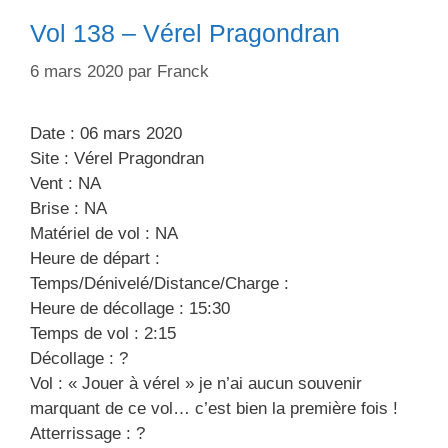
r
e
Vol 138 – Vérel Pragondran
i
t
e
t
6 mars 2020
par
Franck
s
e
s
Date : 06 mars 2020
Site : Vérel Pragondran
Vent : NA
Brise : NA
Matériel de vol : NA
Heure de départ :
Temps/Dénivelé/Distance/Charge :
Heure de décollage : 15:30
Temps de vol : 2:15
Décollage : ?
Vol : « Jouer à vérel » je n’ai aucun souvenir
marquant de ce vol… c’est bien la première fois !
Atterrissage : ?