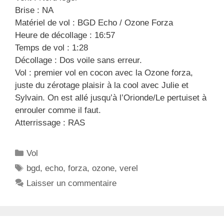
Brise : NA
Matériel de vol : BGD Echo / Ozone Forza
Heure de décollage : 16:57
Temps de vol : 1:28
Décollage : Dos voile sans erreur.
Vol : premier vol en cocon avec la Ozone forza,
juste du zérotage plaisir à la cool avec Julie et
Sylvain. On est allé jusqu’à l’Orionde/Le pertuiset à
enrouler comme il faut.
Atterrissage : RAS
C
Vol
a
É
bgd
,
echo
,
forza
,
ozone
,
verel
t
t
Laisser un commentaire
é
i
g
q
o
u