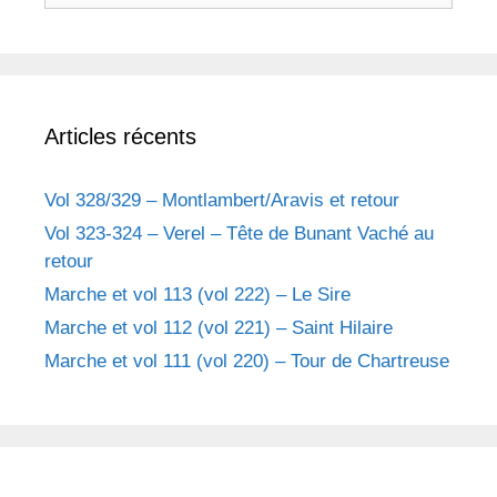
c
h
e
r
Articles récents
c
h
e
Vol 328/329 – Montlambert/Aravis et retour
r
Vol 323-324 – Verel – Tête de Bunant Vaché au
retour
:
Marche et vol 113 (vol 222) – Le Sire
Marche et vol 112 (vol 221) – Saint Hilaire
Marche et vol 111 (vol 220) – Tour de Chartreuse