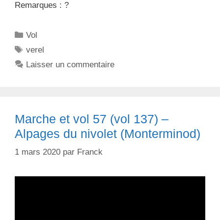
Remarques : ?
C
Vol
a
É
verel
t
t
Laisser un commentaire
é
i
g
q
o
u
r
e
Marche et vol 57 (vol 137) –
i
t
Alpages du nivolet (Monterminod)
e
t
s
e
1 mars 2020
par
Franck
s