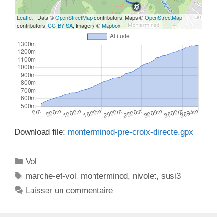
Leaflet
| Data ©
OpenStreetMap
contributors, Maps ©
OpenStreetMap
contributors,
CC-BY-SA
, Imagery ©
Mapbox
Download file:
monterminod-pre-croix-directe.gpx
C
Vol
a
É
marche-et-vol
,
monterminod
,
nivolet
,
susi3
t
t
Laisser un commentaire
é
i
g
q