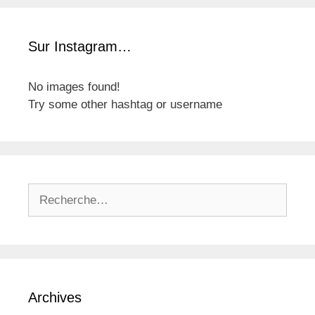
o
u
r
e
i
t
Sur Instagram…
e
t
s
e
No images found!
s
Try some other hashtag or username
R
e
c
h
e
r
Archives
c