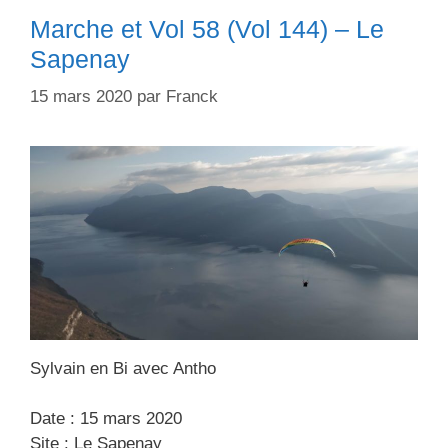
r
e
Marche et Vol 58 (Vol 144) – Le
i
t
Sapenay
e
t
s
e
15 mars 2020
par
Franck
s
Sylvain en Bi avec Antho
Date : 15 mars 2020
Site : Le Sapenay