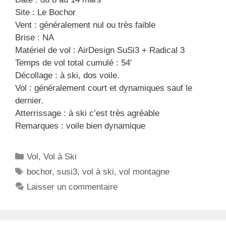
Site : Le Bochor
Vent : généralement nul ou très faible
Brise : NA
Matériel de vol : AirDesign SuSi3 + Radical 3
Temps de vol total cumulé : 54′
Décollage : à ski, dos voile.
Vol : généralement court et dynamiques sauf le
dernier.
Atterrissage : à ski c’est très agréable
Remarques : voile bien dynamique
C
Vol
,
Vol à Ski
a
É
bochor
,
susi3
,
vol à ski
,
vol montagne
t
t
Laisser un commentaire
é
i
g
q
o
u