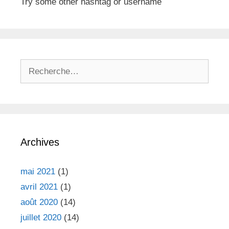
Try some other hashtag or username
R
e
c
h
e
r
Archives
c
h
e
mai 2021
(1)
r
avril 2021
(1)
août 2020
(14)
:
juillet 2020
(14)