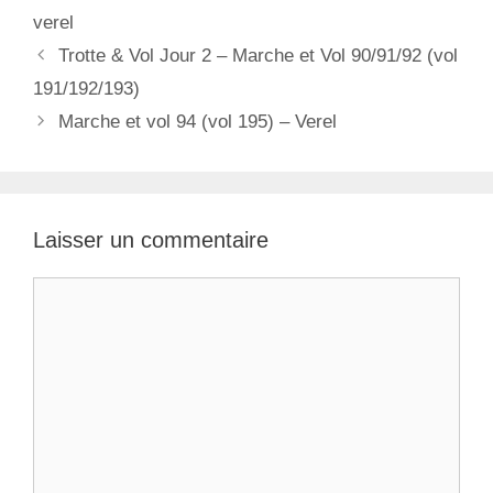
t
t
verel
é
i
N
Trotte & Vol Jour 2 – Marche et Vol 90/91/92 (vol
g
q
a
191/192/193)
o
u
v
r
Marche et vol 94 (vol 195) – Verel
e
i
i
t
g
e
t
a
s
e
t
s
Laisser un commentaire
i
o
C
n
o
d
m
e
m
s
e
a
n
r
t
t
a