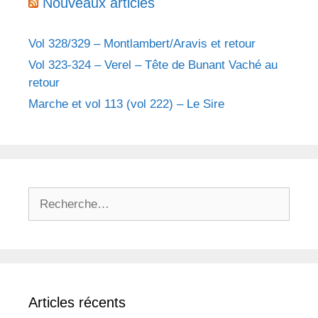
Nouveaux articles
Vol 328/329 – Montlambert/Aravis et retour
Vol 323-324 – Verel – Tête de Bunant Vaché au
retour
Marche et vol 113 (vol 222) – Le Sire
R
e
c
h
e
r
Articles récents
c