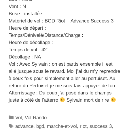
Vent : N
Brise : installée
Matériel de vol : BGD Riot + Advance Success 3
Heure de départ :
Temps/Dénivelé/Distance/Charge :
Heure de décollage :
Temps de vol : 42′
Décollage : NA
Vol : Avec Sylvain : on est partis ensemble il est
allé jusque sous le revard. Moi j’ai du m’y reprendre
à deux fois pour simplement aller au pertuiset. Au
retour du Pertuiset je me suis fais appuyer de fou…
Atterrissage : Du coup j’ai posé dans le champs
juste à côté de l’atterro
Sylvain mort de rire
C
Vol
,
Vol Rando
a
É
advance
,
bgd
,
marche-et-vol
,
riot
,
success 3
,