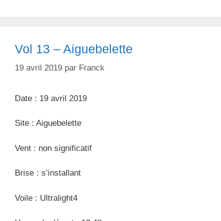
é
i
g
q
o
u
r
e
Vol 13 – Aiguebelette
i
t
e
t
19 avril 2019
par
Franck
s
e
s
Date : 19 avril 2019
Site : Aiguebelette
Vent : non significatif
Brise : s’installant
Voile : Ultralight4