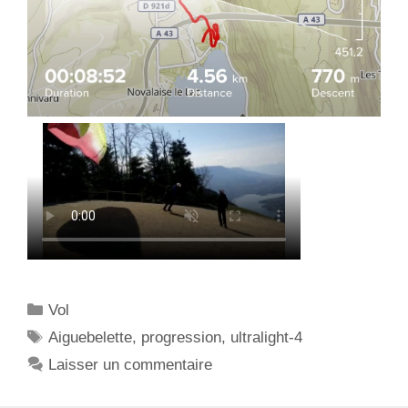
C
Vol
a
É
Aiguebelette
,
progression
,
ultralight-4
t
t
Laisser un commentaire
é
i
g
q