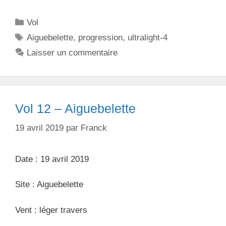
C
Vol
a
É
Aiguebelette
,
progression
,
ultralight-4
t
t
Laisser un commentaire
é
i
g
q
o
u
r
e
Vol 12 – Aiguebelette
i
t
e
t
19 avril 2019
par
Franck
s
e
s
Date : 19 avril 2019
Site : Aiguebelette
Vent : léger travers