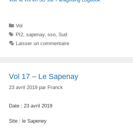
C
Vol
a
É
PI2
,
sapenay
,
sso
,
Sud
t
t
Laisser un commentaire
é
i
g
q
o
u
r
e
Vol 17 – Le Sapenay
i
t
e
t
23 avril 2019
par
Franck
s
e
s
Date : 23 avril 2019
Site : le Sapeney