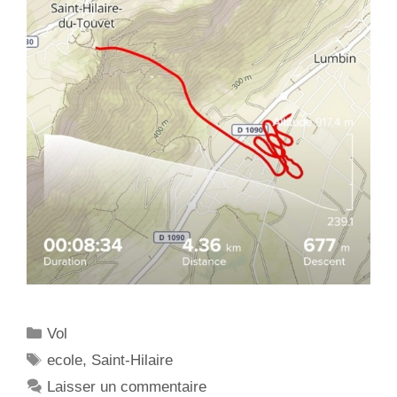
C
Vol
a
É
ecole
,
Saint-Hilaire
t
t
Laisser un commentaire