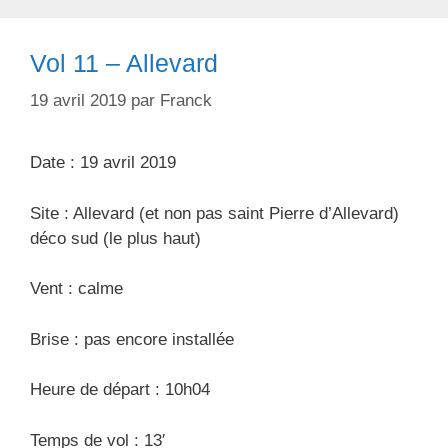
o
u
r
e
Vol 11 – Allevard
i
t
e
t
19 avril 2019
par
Franck
s
e
s
Date : 19 avril 2019
Site : Allevard (et non pas saint Pierre d’Allevard)
déco sud (le plus haut)
Vent : calme
Brise : pas encore installée
Heure de départ : 10h04
Temps de vol : 13′