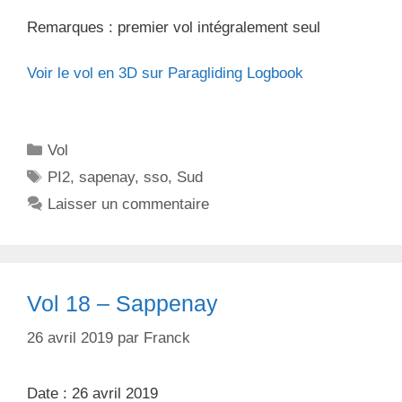
Remarques : premier vol intégralement seul
Voir le vol en 3D sur Paragliding Logbook
C
Vol
a
É
PI2
,
sapenay
,
sso
,
Sud
t
t
Laisser un commentaire
é
i
g
q
o
u
r
e
Vol 18 – Sappenay
i
t
e
t
26 avril 2019
par
Franck
s
e
s
Date : 26 avril 2019