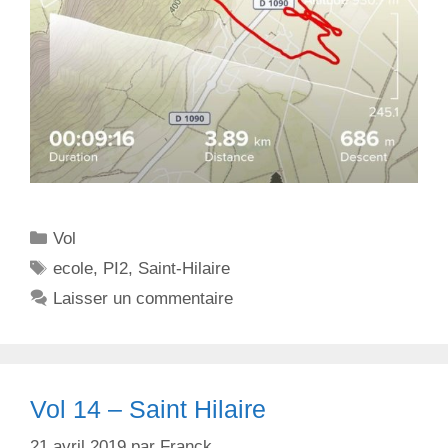
C
Vol
a
É
ecole
,
PI2
,
Saint-Hilaire
t
t
Laisser un commentaire
é
i
g
q
o
u
r
e
Vol 14 – Saint Hilaire
i
t
e
t
21 avril 2019
par
Franck