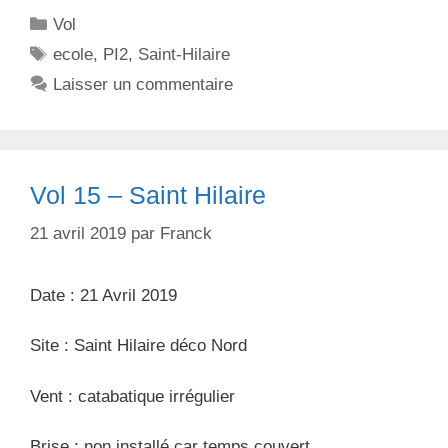
C
Vol
a
É
ecole
,
PI2
,
Saint-Hilaire
t
t
Laisser un commentaire
é
i
g
q
o
u
r
e
Vol 15 – Saint Hilaire
i
t
e
t
21 avril 2019
par
Franck
s
e
s
Date : 21 Avril 2019
Site : Saint Hilaire déco Nord
Vent : catabatique irrégulier
Brise : non installé car temps couvert