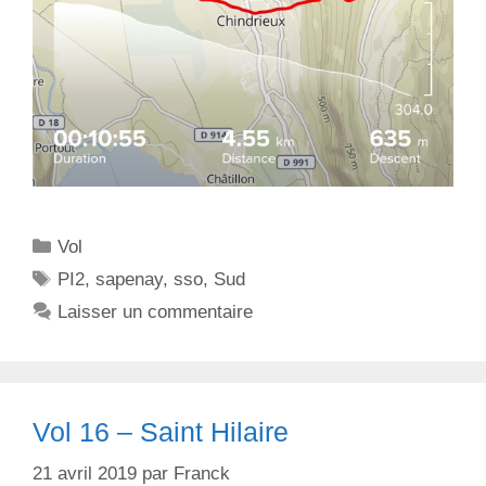
C
Vol
a
É
PI2
,
sapenay
,
sso
,
Sud
t
t
Laisser un commentaire
é
i
g
q
o
u
r
e
Vol 16 – Saint Hilaire
i
t
e
t
21 avril 2019
par
Franck