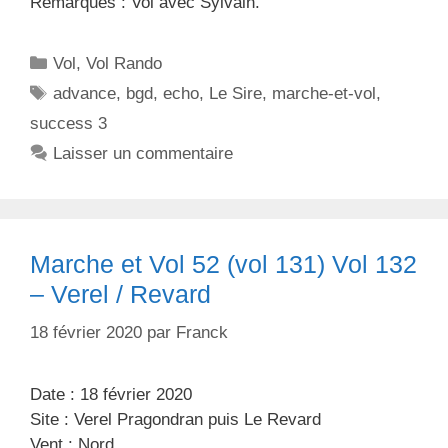
Remarques : Vol avec Sylvain.
C
Vol
,
Vol Rando
a
É
advance
,
bgd
,
echo
,
Le Sire
,
marche-et-vol
,
t
t
success 3
é
i
Laisser un commentaire
g
q
o
u
r
e
i
t
Marche et Vol 52 (vol 131) Vol 132
e
t
s
– Verel / Revard
e
s
18 février 2020
par
Franck
Date : 18 février 2020
Site : Verel Pragondran puis Le Revard
Vent : Nord