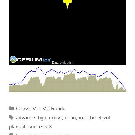
C
Cross
,
Vol
,
Vol Rando
a
É
advance
,
bgd
,
cross
,
echo
,
marche-et-vol
,
t
t
planfait
,
success 3
é
i