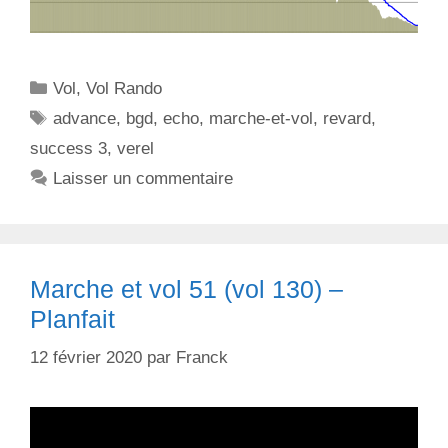
C
Vol
,
Vol Rando
a
É
advance
,
bgd
,
echo
,
marche-et-vol
,
revard
,
t
t
success 3
,
verel
é
i
Laisser un commentaire
g
q
o
u
r
e
i
t
Marche et vol 51 (vol 130) –
e
t
s
Planfait
e
s
12 février 2020
par
Franck