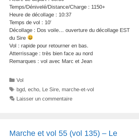
Temps/Dénivelé/Distance/Charge : 1150+
Heure de décollage : 10:37
Temps de vol : 10′
Décollage : Dos voile… ouverture du décollage EST
du Sire
Vol : rapide pour retourner en bas.
Atterrissage : très bien face au nord
Remarques : vol avec Marc et Jean
C
Vol
a
É
bgd
,
echo
,
Le Sire
,
marche-et-vol
t
t
Laisser un commentaire
é
i
g
q
o
u
r
e
Marche et vol 55 (vol 135) – Le
i
t