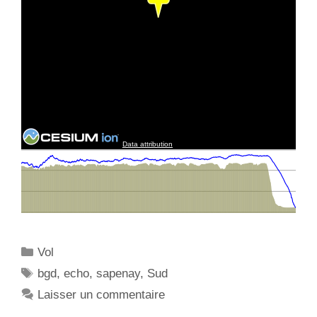
C
Vol
a
É
bgd
,
echo
,
sapenay
,
Sud
t
t
Laisser un commentaire
é
i