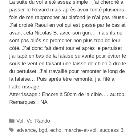
La suite du vol a été assez simple : j’ai cherché à
passer le Revard mais après avoir tenté plusieurs
fois de me rapprocher au plafond je n’ai pas réussi.
J’ai croisé Raoul en vol qui est passé par le bas et
avant cela Nicolas B. avec son gun… mais ils ne
sont pas allés se promener non plus trop de leur
côté. J’ai donc fait demi tour et après le pertuiset
j’ai tapé en bas de la falaise suivante pour éviter le
sous le vent en faisant une laisse de chien à droite
du pertuiset. J’ai travaillé pour remonter le long de
la falaise… Puis après être remonté, j’ai filé à
l’atterrissage.
Atterrissage : Encore à 50cm de la cible…. au top.
Remarques : NA
C
Vol
,
Vol Rando
a
É
advance
,
bgd
,
echo
,
marche-et-vol
,
success 3
,
t
t