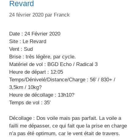
Revard
e
t
s
e
24 février 2020
par
Franck
s
Date : 24 Février 2020
Site : Le Revard
Vent : Sud
Brise : très légère, par cycle.
Matériel de vol : BGD Echo / Radical 3
Heure de départ : 12:05
Temps/Dénivelé/Distance/Charge : 56′ / 830+ /
3,5km / 10kg?
Heure de décollage : 13h10?
Temps de vol : 35′
Décollage : Dos voile mais pas parfait. La voile a
failli me dépasser, ce qui fait que la prise en charge
n’a pas été optimum, car le vent était de travers.