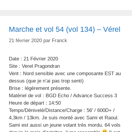
é
i
g
q
o
u
r
e
Marche et vol 54 (vol 134) – Vérel
i
t
e
t
21 février 2020
par
Franck
s
e
s
Date : 21 Février 2020
Site : Verel Pragondran
Vent : Nord sensible avec une composante EST au
dessus (que je n’ai pas trop senti)
Brise : légèrement présente.
Matériel de vol : BGD Echo / Advance Success 3
Heure de départ : 14:50
Temps/Dénivelé/Distance/Charge : 56′ / 600D+ /
4,3km / 13km. Je suis monté avec Sami et Raoul.
Sami est aussi un jeune volant très mordu. 64 vols